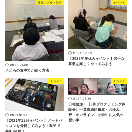
算数パズル・数学
イベント
2023.07.29
【2023年夏休みイベント】苦手な
算数を楽しくやってみよう！
2024.01.28
子どもの集中力が続く方法
イベント
イベント
2024.03.19
日程追加！【3月プログラミング体
験会】千葉市緑区鎌取・おゆみ
2021.12.06
野・オンライン、小学生に人気の
習い事
【2021年12月イベント】ノートパ
ソコンを分解してみよう！親子で
参加もOK！