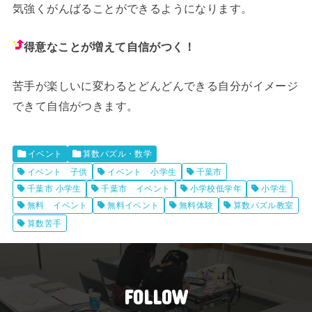
気強くがんばることができるようになります。
得意なことが増えて自信がつく！
苦手が楽しいに変わるとどんどんできる自分がイメージ
できて自信がつきます。
イベント
算数パズル・数学
イベント 子供
イベント 小学生
千葉市
千葉市 小学生
千葉市 イベント
小学校低学年
小学生
無料 イベント
無料イベント
無料体験
算数パズル教室
算数苦手
FOLLOW