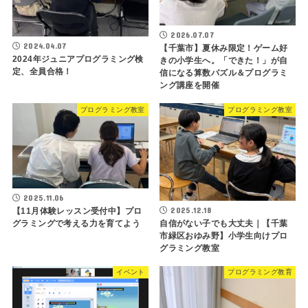
2026.07.07
2024.04.07
【千葉市】夏休み限定！ゲーム好
2024年ジュニアプログラミング検
きの小学生へ。「できた！」が自
定、全員合格！
信になる算数パズル＆プログラミ
ング講座を開催
プログラミング教室
プログラミング教室
2025.11.06
2025.12.18
【11月体験レッスン受付中】プロ
自信がない子でも大丈夫｜【千葉
グラミングで考える力を育てよう
市緑区おゆみ野】小学生向けプロ
グラミング教室
イベント
プログラミング教育