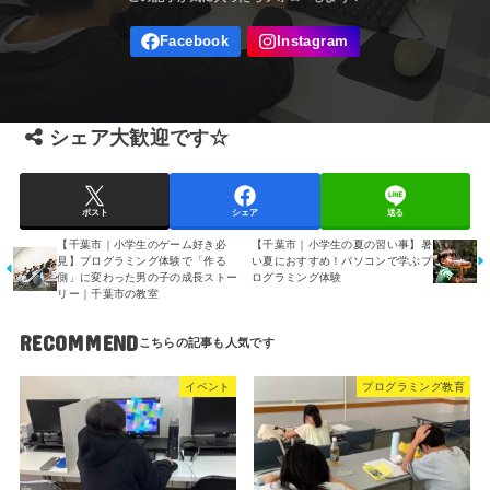
シェア大歓迎です☆
ポスト
シェア
送る
【千葉市｜小学生のゲーム好き必
【千葉市｜小学生の夏の習い事】暑
見】プログラミング体験で「作る
い夏におすすめ！パソコンで学ぶプ
側」に変わった男の子の成長ストー
ログラミング体験
リー｜千葉市の教室
RECOMMEND
イベント
プログラミング教育