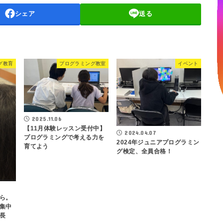
シェア
送る
グ教育
プログラミング教室
イベント
2025.11.06
【11月体験レッスン受付中】
2024.04.07
プログラミングで考える力を
2024年ジュニアプログラミン
育てよう
グ検定、全員合格！
ら。
集中
長