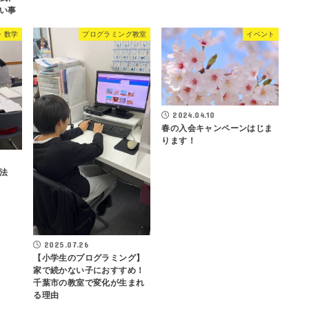
い事
・数学
プログラミング教室
イベント
2024.04.10
春の入会キャンペーンはじま
ります！
法
2025.07.26
【小学生のプログラミング】
家で続かない子におすすめ！
千葉市の教室で変化が生まれ
る理由