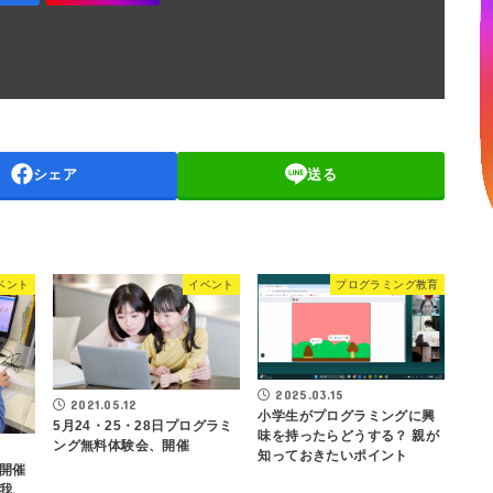
シェア
送る
ベント
イベント
プログラミング教育
2025.03.15
2021.05.12
小学生がプログラミングに興
5月24・25・28日プログラミ
味を持ったらどうする？ 親が
ング無料体験会、開催
知っておきたいポイント
開催
我、