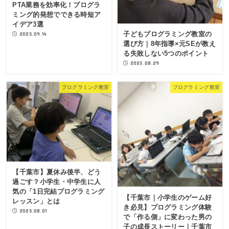
PTA業務を効率化！プログラ
ミング的発想でできる時短ア
イデア3選
子どもプログラミング教室の
2025.09.14
選び方｜8年指導×元SEが教え
る失敗しない5つのポイント
2025.08.29
プログラミング教室
プログラミング教室
【千葉市】夏休み後半、どう
過ごす？小学生・中学生に人
気の「1日完結プログラミング
【千葉市｜小学生のゲーム好
レッスン」とは
き必見】プログラミング体験
2025.08.01
で「作る側」に変わった男の
子の成長ストーリー｜千葉市