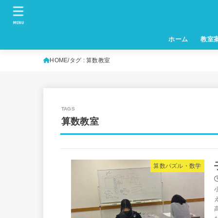
MENU
ホーム
教室
HOME
タグ : 算数教室
算数教室
算数パズル・数学