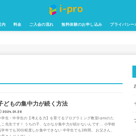
案内
料金
ご入会の流れ
無料体験のお申し込み
プライバシー
子どもの集中力が続く方法
2024.01.28
小学生・中学生の【考える力】を育てるプログラミング教室i-proのた
えこ先生です！ うちの子、なかなか集中力が続かないんです… 小学校
高学年でも30分程度しか集中できない 中学生でも1時間。 お父さん、