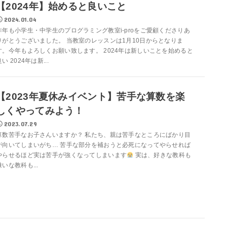
【2024年】始めると良いこと
2024.01.04
昨年も小学生・中学生のプログラミング教室i-proをご愛顧くださりあ
りがとうございました。 当教室のレッスンは1月10日からとなりま
す。今年もよろしくお願い致します。 2024年は新しいことを始めると
良い 2024年は新...
【2023年夏休みイベント】苦手な算数を楽
しくやってみよう！
2023.07.29
算数苦手なお子さんいますか？ 私たち、親は苦手なところにばかり目
が向いてしまいがち… 苦手な部分を補おうと必死になってやらせれば
やらせるほど実は苦手が強くなってしまいます
実は、好きな教科も
嫌いな教科も...