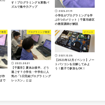
す！プログラミング＆算数パ
ズルで集中力アップ
2026.01.19
小学生がプログラミングを学
ぶ5つのメリット｜千葉市緑区
の教室講師が解説
グ教育
プログラミング教室
イベント
2021.12.06
【2021年12月イベント】ノー
2025.08.01
トパソコンを分解してみよ
【千葉市】夏休み後半、どう
う！親子で参加もOK！
過ごす？小学生・中学生に人
気の「1日完結プログラミング
ムが作
レッスン」とは
まで